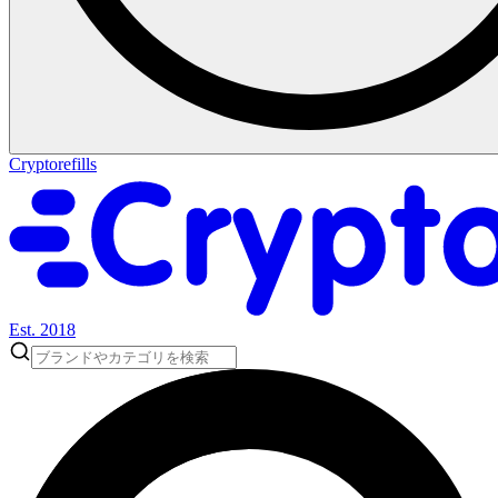
Cryptorefills
Est. 2018