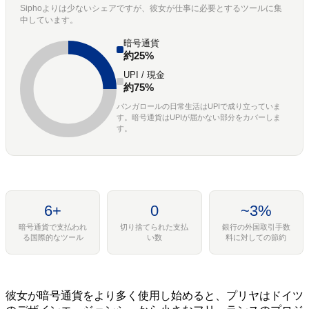
Siphoよりは少ないシェアですが、彼女が仕事に必要とするツールに集
中しています。
暗号通貨
約25%
UPI / 現金
約75%
バンガロールの日常生活はUPIで成り立っていま
す。暗号通貨はUPIが届かない部分をカバーしま
す。
6+
0
~3%
暗号通貨で支払われ
切り捨てられた支払
銀行の外国取引手数
る国際的なツール
い数
料に対しての節約
彼女が暗号通貨をより多く使用し始めると、プリヤはドイツ