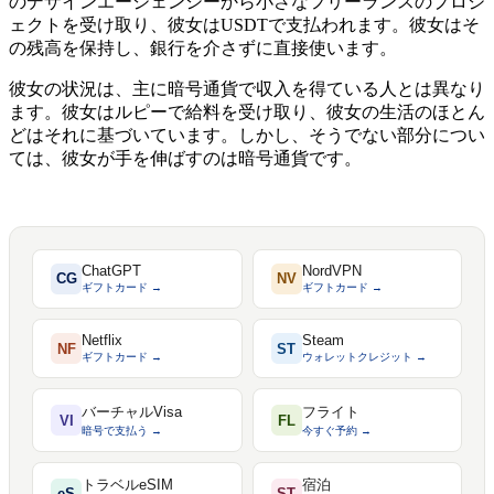
のデザインエージェンシーから小さなフリーランスのプロジ
ェクトを受け取り、彼女はUSDTで支払われます。彼女はそ
の残高を保持し、銀行を介さずに直接使います。
彼女の状況は、主に暗号通貨で収入を得ている人とは異なり
ます。彼女はルピーで給料を受け取り、彼女の生活のほとん
どはそれに基づいています。しかし、そうでない部分につい
ては、彼女が手を伸ばすのは暗号通貨です。
ChatGPT
NordVPN
CG
NV
ギフトカード →
ギフトカード →
Netflix
Steam
NF
ST
ギフトカード →
ウォレットクレジット →
バーチャルVisa
フライト
VI
FL
暗号で支払う →
今すぐ予約 →
トラベルeSIM
宿泊
eS
ST