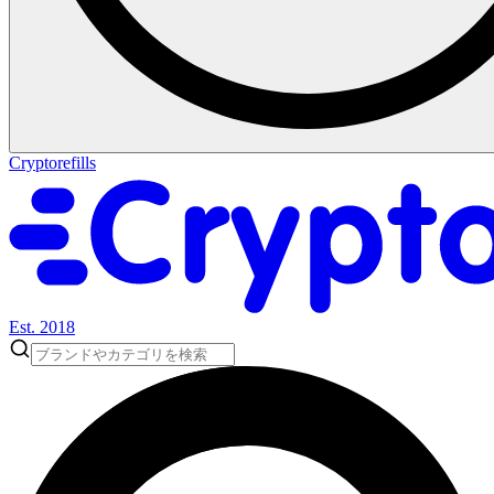
Cryptorefills
Est. 2018