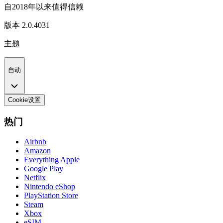
自2018年以来值得信赖
版本
2.0.4031
主题
自动
Cookie设置
热门
Airbnb
Amazon
Everything Apple
Google Play
Netflix
Nintendo eShop
PlayStation Store
Steam
Xbox
eSIM