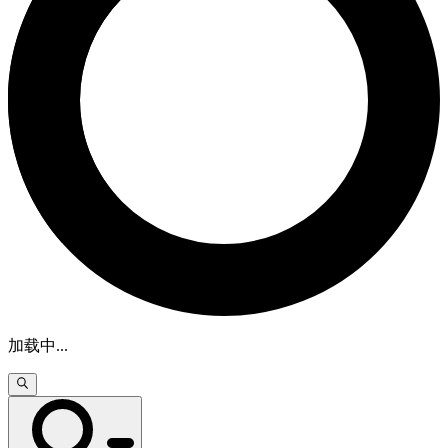
加载中
...