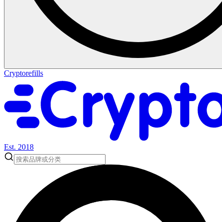
Cryptorefills
Est. 2018