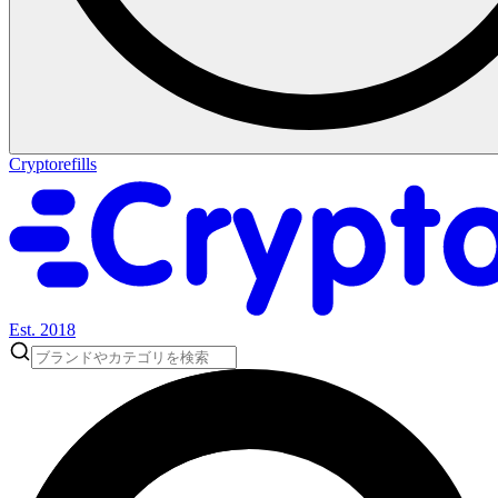
Cryptorefills
Est. 2018