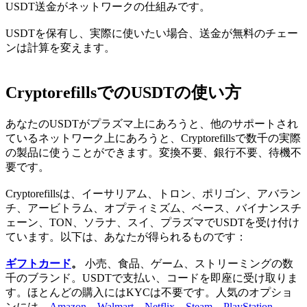
USDT送金がネットワークの仕組みです。
USDTを保有し、実際に使いたい場合、送金が無料のチェー
ンは計算を変えます。
CryptorefillsでのUSDTの使い方
あなたのUSDTがプラズマ上にあろうと、他のサポートされ
ているネットワーク上にあろうと、Cryptorefillsで数千の実際
の製品に使うことができます。変換不要、銀行不要、待機不
要です。
Cryptorefillsは、イーサリアム、トロン、ポリゴン、アバラン
チ、アービトラム、オプティミズム、ベース、バイナンスチ
ェーン、TON、ソラナ、スイ、プラズマでUSDTを受け付け
ています。以下は、あなたが得られるものです：
ギフトカード
。
小売、食品、ゲーム、ストリーミングの数
千のブランド。USDTで支払い、コードを即座に受け取りま
す。ほとんどの購入にはKYCは不要です。人気のオプショ
ンには、
Amazon
、
Walmart
、
Netflix
、
Steam
、
PlayStation