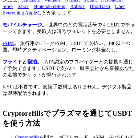
Store
、
Xbox
、
Nintendo eShop
、
Roblox
、
DoorDash
、
Uber
、
Everything Apple
などがあります。
モバイルチャージ
。
世界中のどの電話番号でもUSDTでチャ
ージできます。受取人は暗号ウォレットを必要としません。
eSIM
。
旅行用のデータeSIM、USDTで支払い。180以上の
国、即時アクティベーション、ローミング料金なし。
フライト
と
宿泊
。
IATA認定のプロバイダーとの提携を通じ
て予約できます。USDTで支払い、航空会社から直接あなた
の名前でチケットが発行されます。
KYCは不要です。変換手数料はありません。デジタル製品
は即時配信されます。
Cryptorefillsでプラズマを通じてUSDT
を使う方法
Cryptorefills
を開き、ギフトカード、eSIM、モバイルチ