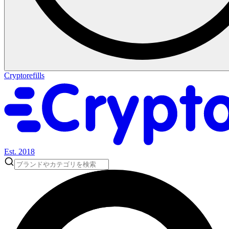
Cryptorefills
Est. 2018