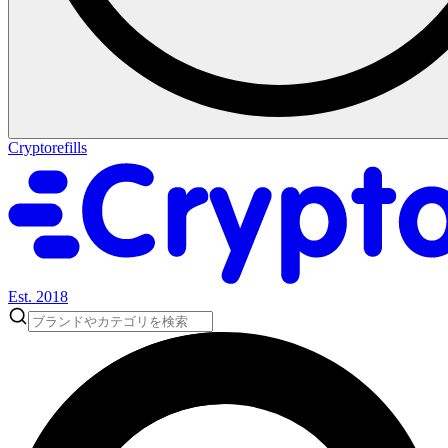
Cryptorefills
Est. 2018