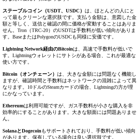
ステーブルコイン（USDT、USDC）
は、ほとんどの人にと
って最もクリーンな選択肢です。支払う金額は、意図した金
額と等しく、送信と確認の間に価格が変動することはありま
せん。Tron（TRC-20）のUSDTは手数料が低い傾向がありま
す。BaseまたはPolygonのUSDCも同様に安価です。
Lightning Network経由のBitcoin
は、高速で手数料が低いで
す。Lightningウォレットにサトシがある場合、これが最適な
使い方です。
Bitcoin（オンチェーン）
は、大きな金額には問題なく機能し
ますが、確認時間と手数料はネットワークの混雑によって異
なります。10ドルのSteamカードの場合、Lightningの方が理
にかなっています。
Ethereum
は利用可能ですが、ガス手数料が小さな購入を非
効率的にすることがあります。大きな額面には問題ありませ
ん。
SolanaとDogecoin
もサポートされており、手数料が低い傾向
があります。保有している場合は良い選択肢です。