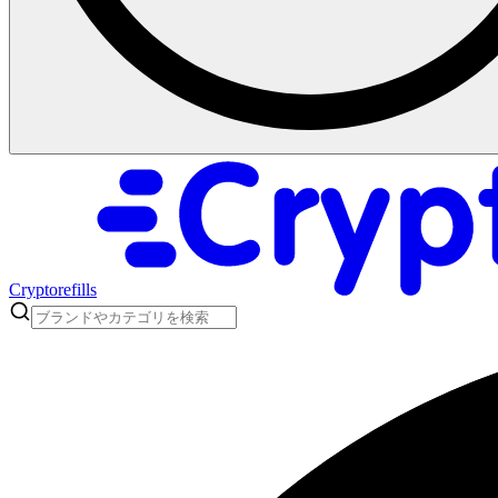
Cryptorefills