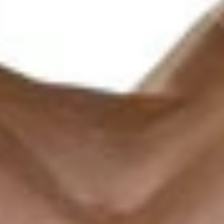
로딩 중
...