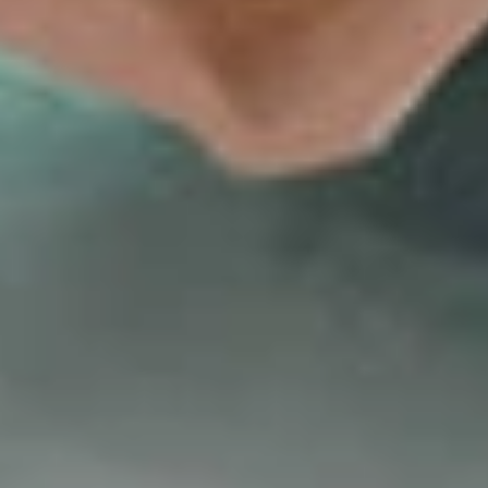
항공편
숙소
기프트 카드
eSIM
모바일 충전
League Of Legends
기프트 카드
League Of Legends 기프트 카드를 비트코인, USDT, US
기프트 코드와
코드 적용 방법 안내를 제공해 드립니다.
즉시 배송
온라인
&
매장
사용 가능