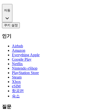
자동
쿠키 설정
인기
Airbnb
Amazon
Everything Apple
Google Play
Netflix
Nintendo eShop
PlayStation Store
Steam
Xbox
eSIM
항공편
숙소
질문