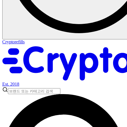
Cryptorefills
Est. 2018