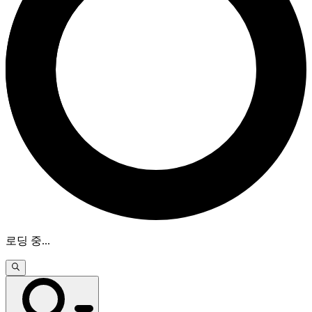
로딩 중
...