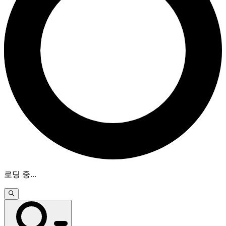
로딩 중
...