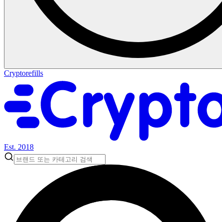
Cryptorefills
Est. 2018