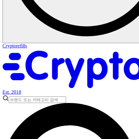
Cryptorefills
Est. 2018