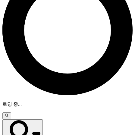
로딩 중
...