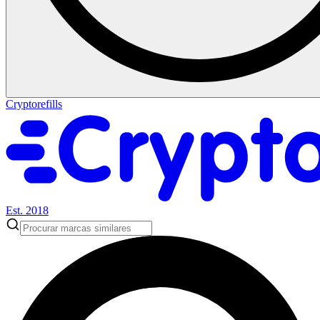
Cryptorefills
Est. 2018