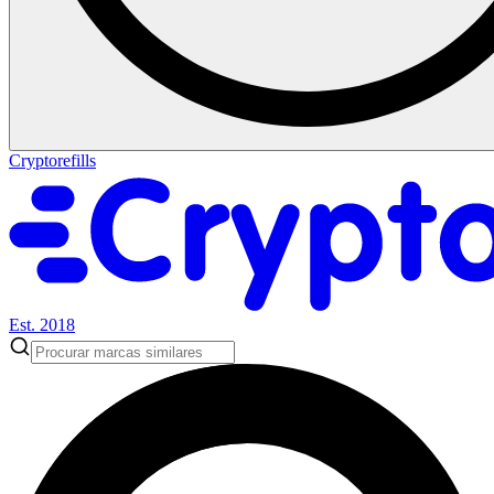
Cryptorefills
Est. 2018