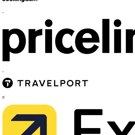
,
,
e