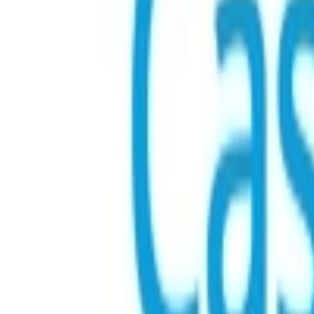
Đang tải
...