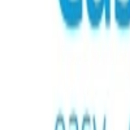
Chuyến bay
Chỗ ở
Thẻ quà tặng
eSIM
Nạp tiền điện thoại di động
Sản phẩm hàng đầu
Thẻ quà tặng
Trò chơi
Bán lẻ
Giải trí
Phát trực tuyến
Điện tử
Quần áo & Thời trang
Tiền điện tử
Tất cả danh mục