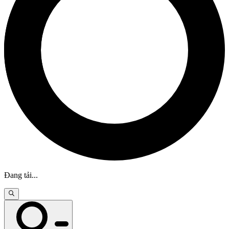
Đang tải
...