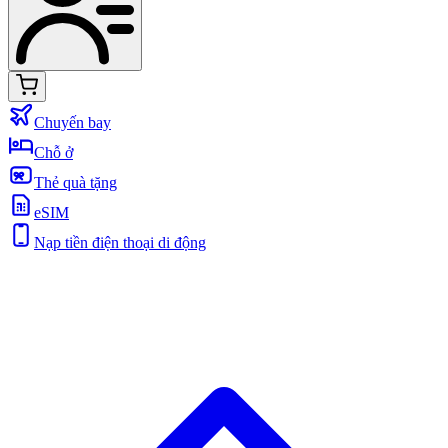
Chuyến bay
Chỗ ở
Thẻ quà tặng
eSIM
Nạp tiền điện thoại di động