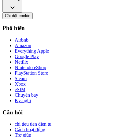
Cài đặt cookie
Phổ biến
Airbnb
Amazon
Everything Apple
Google Play
Netflix
Nintendo eShop
PlayStation Store
Steam
Xbox
eSIM
Chuyến bay
Ky-nghi
Câu hỏi
chi tieu tien dien tu
Cách hoạt động
Trợ giúp