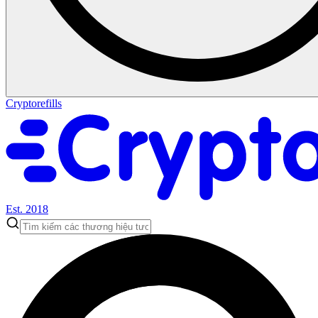
Cryptorefills
Est. 2018