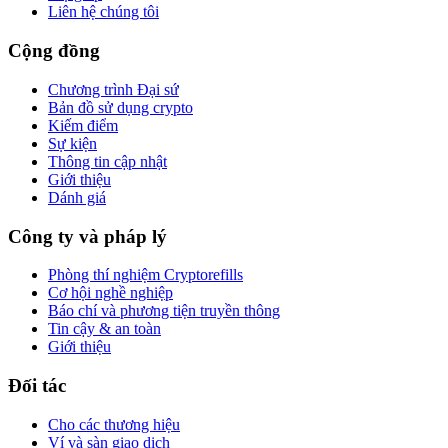
Liên hệ chúng tôi
Cộng đồng
Chương trình Đại sứ
Bản đồ sử dụng crypto
Kiếm điểm
Sự kiện
Thông tin cập nhật
Giới thiệu
Dánh giá
Công ty và pháp lý
Phòng thí nghiệm Cryptorefills
Cơ hội nghề nghiệp
Báo chí và phương tiện truyền thông
Tin cậy & an toàn
Giới thiệu
Đối tác
Cho các thương hiệu
Ví và sàn giao dịch