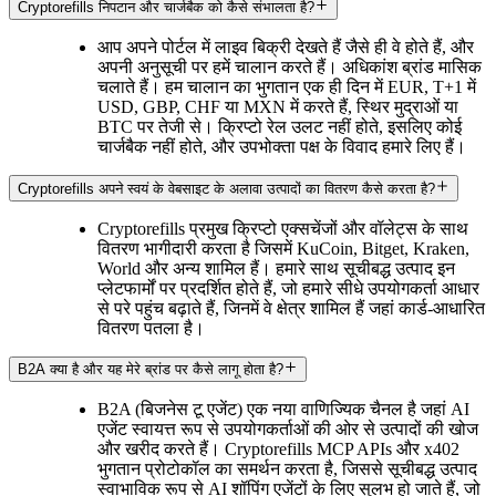
Cryptorefills निपटान और चार्जबैक को कैसे संभालता है?
आप अपने पोर्टल में लाइव बिक्री देखते हैं जैसे ही वे होते हैं, और
अपनी अनुसूची पर हमें चालान करते हैं। अधिकांश ब्रांड मासिक
चलाते हैं। हम चालान का भुगतान एक ही दिन में EUR, T+1 में
USD, GBP, CHF या MXN में करते हैं, स्थिर मुद्राओं या
BTC पर तेजी से। क्रिप्टो रेल उलट नहीं होते, इसलिए कोई
चार्जबैक नहीं होते, और उपभोक्ता पक्ष के विवाद हमारे लिए हैं।
Cryptorefills अपने स्वयं के वेबसाइट के अलावा उत्पादों का वितरण कैसे करता है?
Cryptorefills प्रमुख क्रिप्टो एक्सचेंजों और वॉलेट्स के साथ
वितरण भागीदारी करता है जिसमें KuCoin, Bitget, Kraken,
World और अन्य शामिल हैं। हमारे साथ सूचीबद्ध उत्पाद इन
प्लेटफार्मों पर प्रदर्शित होते हैं, जो हमारे सीधे उपयोगकर्ता आधार
से परे पहुंच बढ़ाते हैं, जिनमें वे क्षेत्र शामिल हैं जहां कार्ड-आधारित
वितरण पतला है।
B2A क्या है और यह मेरे ब्रांड पर कैसे लागू होता है?
B2A (बिजनेस टू एजेंट) एक नया वाणिज्यिक चैनल है जहां AI
एजेंट स्वायत्त रूप से उपयोगकर्ताओं की ओर से उत्पादों की खोज
और खरीद करते हैं। Cryptorefills MCP APIs और x402
भुगतान प्रोटोकॉल का समर्थन करता है, जिससे सूचीबद्ध उत्पाद
स्वाभाविक रूप से AI शॉपिंग एजेंटों के लिए सुलभ हो जाते हैं, जो