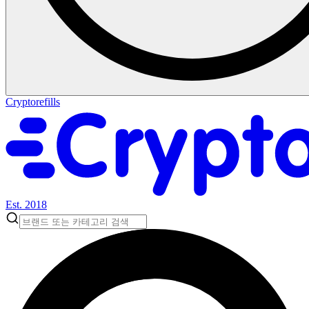
Cryptorefills
Est. 2018