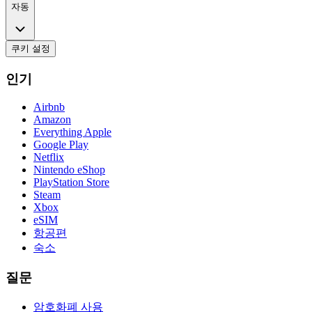
자동
쿠키 설정
인기
Airbnb
Amazon
Everything Apple
Google Play
Netflix
Nintendo eShop
PlayStation Store
Steam
Xbox
eSIM
항공편
숙소
질문
암호화폐 사용