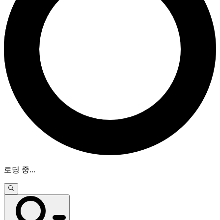
로딩 중
...