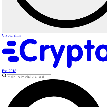
Cryptorefills
Est. 2018