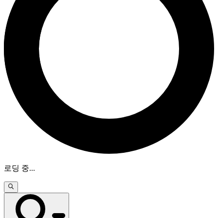
로딩 중
...