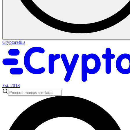
Cryptorefills
Est. 2018