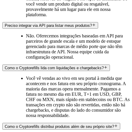
você vende um produto digital ou resgatável,
provavelmente há um lugar para ele em nossa
plataforma.
Preciso integrar via API para listar meus produtos?
Não. Oferecemos integrações baseadas em API para
parceiros de grande escala e um modelo de estoque
gerenciado para marcas de médio porte que não têm
infraestrutura de API. Nossa equipe cuida da
configuração operacional.
Como o Cryptorefills lida com liquidações e chargebacks?
Você vê vendas ao vivo em seu portal à medida que
acontecem e nos fatura em seu próprio cronograma. A
maioria das marcas opera mensalmente. Pagamos a
fatura no mesmo dia em EUR, T+1 em USD, GBP,
CHF ou MXN, mais rápido em stablecoins ou BTC. As
transações em crypto não são revertidas, então não há
chargebacks, e disputas do lado do consumidor são
nossa responsabilidade.
Como o Cryptorefills distribui produtos além de seu próprio site?