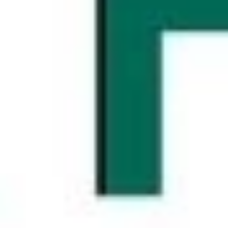
Chuyến bay
Chỗ ở
Thẻ quà tặng
eSIM
Nạp tiền điện thoại di động
Dicks Sporting Goods
thẻ quà t
Mua Dicks Sporting Goods thẻ quà tặng bằng Bitcoin và các loại tiền
Sporting Goods và bắt đầu mua sắm ngay hôm nay.
Mỗi mùa đều bắt đầu tại Dick's Sporting Goods!
Giao hàng ngay lập tức
Trực tuyến
&
trực tiếp tại cửa hàng
Có thể đổi được