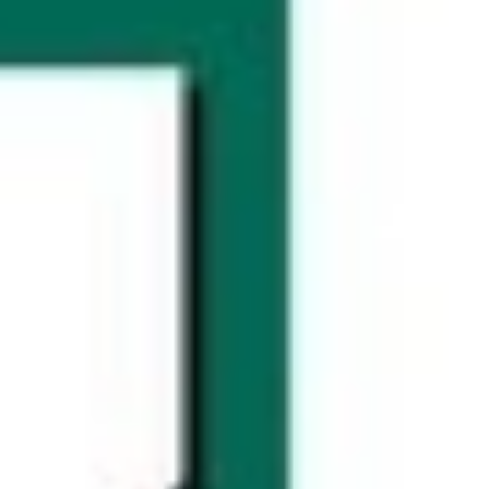
ặng
 mã hóa khác. Bộ sưu tập dụng cụ thể thao, quần áo và giày dép tốt n