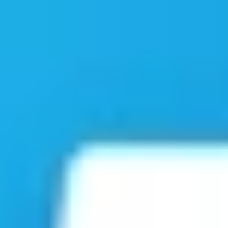
Cryptorefills