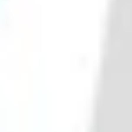
Đang tải
...