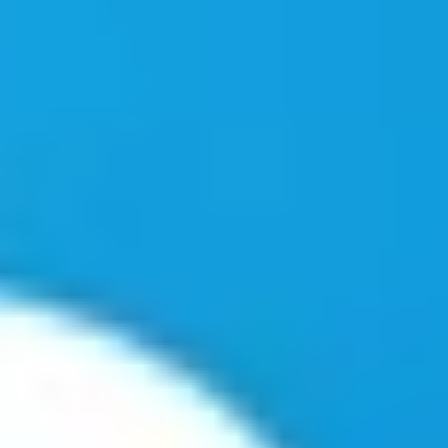
Est. 2018