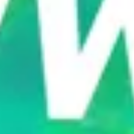
Đang tải
...