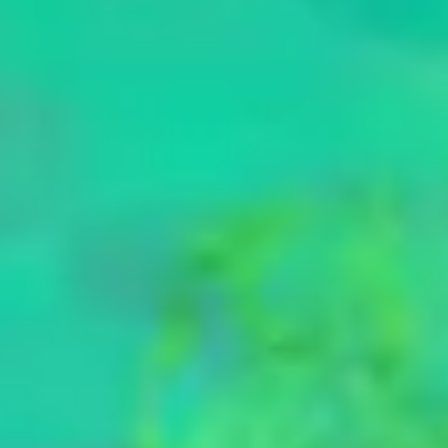
ền vào tài khoản Wise của bạn cho ngân hàng trực tuyến, mua sắm
 giải pháp tiện lợi này.