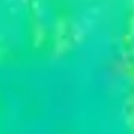
Cryptorefills