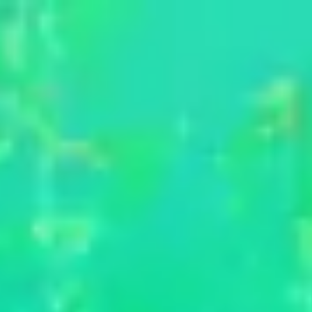
Hoa Kỳ
Tiếng Việt
Trợ giúp