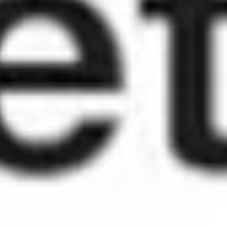
Sản phẩm tạm thời đã hết hàng. Vui lòng kiểm tra lại sau.
Chỉ có thể đổi tại Trung Quốc
Cách đổi
Để đổi thưởng, hãy đến các trạm xăng Petrochina được chỉ định.
Câu hỏi thường gặp
Bạn có thể sử dụng Bitcoin hoặc Crypto để thanh
toán cho PetroChina không?
Cryptorefills cung cấp một cách dễ dàng để sử dụng Bitcoin và các
loại tiền mã hóa khác để thanh toán cho PetroChina. Mua thẻ quà
PetroChina bằng tiền mã hóa của bạn. Do PetroChina không chấp