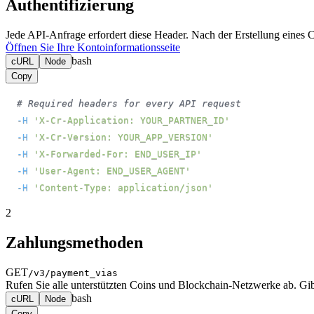
Authentifizierung
Jede API-Anfrage erfordert diese Header. Nach der Erstellung eines Cr
Öffnen Sie Ihre Kontoinformationsseite
bash
cURL
Node
Copy
# Required headers for every API request
-H
'X-Cr-Application: YOUR_PARTNER_ID'
-H
'X-Cr-Version: YOUR_APP_VERSION'
-H
'X-Forwarded-For: END_USER_IP'
-H
'User-Agent: END_USER_AGENT'
-H
'Content-Type: application/json'
2
Zahlungsmethoden
GET
/v3/payment_vias
Rufen Sie alle unterstützten Coins und Blockchain-Netzwerke ab. 
bash
cURL
Node
Copy