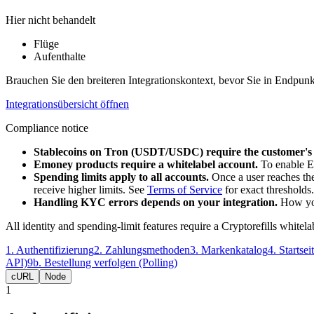
Hier nicht behandelt
Flüge
Aufenthalte
Brauchen Sie den breiteren Integrationskontext, bevor Sie in Endpun
Integrationsübersicht öffnen
Compliance notice
Stablecoins on Tron (USDT/USDC) require the customer's 
Emoney products require a whitelabel account.
To enable E
Spending limits apply to all accounts.
Once a user reaches the
receive higher limits. See
Terms of Service
for exact thresholds.
Handling KYC errors depends on your integration.
How you
All identity and spending-limit features require a Cryptorefills whitela
1
.
Authentifizierung
2
.
Zahlungsmethoden
3
.
Markenkatalog
4
.
Startse
API)
9b
.
Bestellung verfolgen (Polling)
cURL
Node
1