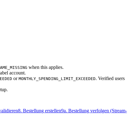
when this applies.
AME_MISSING
label account.
or
. Verified users
EEDED
MONTHLY_SPENDING_LIMIT_EXCEEDED
tup.
validieren
8
.
Bestellung erstellen
9a
.
Bestellung verfolgen (Stream-