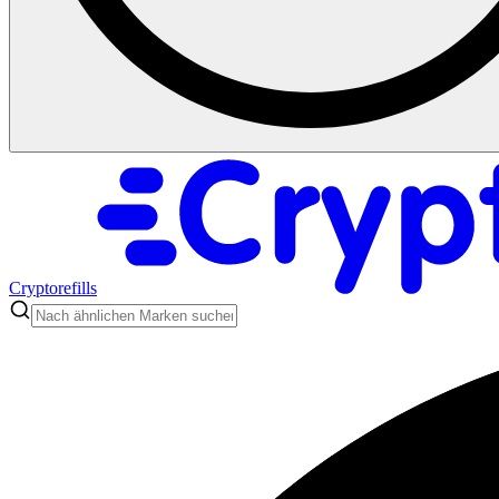
Cryptorefills