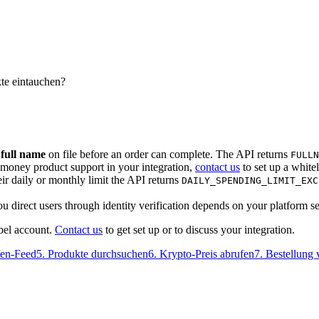
kte eintauchen?
full name
on file before an order can complete. The API returns
FULLN
money product support in your integration,
contact us
to set up a white
ir daily or monthly limit the API returns
DAILY_SPENDING_LIMIT_EXC
 direct users through identity verification depends on your platform se
bel account.
Contact us
to get set up or to discuss your integration.
iten-Feed
5
.
Produkte durchsuchen
6
.
Krypto-Preis abrufen
7
.
Bestellung 