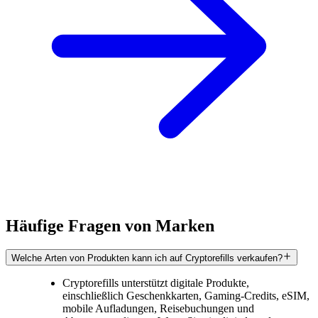
Häufige Fragen von Marken
Welche Arten von Produkten kann ich auf Cryptorefills verkaufen?
Cryptorefills unterstützt digitale Produkte,
einschließlich Geschenkkarten, Gaming-Credits, eSIM,
mobile Aufladungen, Reisebuchungen und