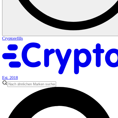
Cryptorefills
Est. 2018