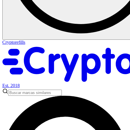
Cryptorefills
Est. 2018