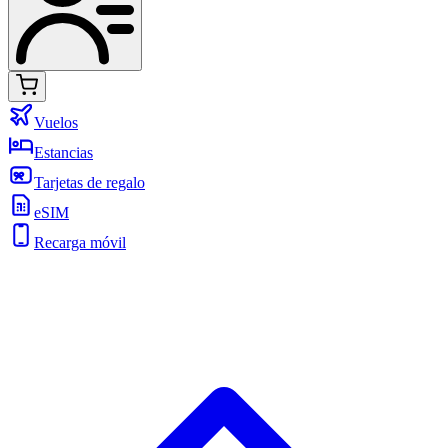
Vuelos
Estancias
Tarjetas de regalo
eSIM
Recarga móvil