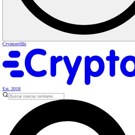
Cryptorefills
Est. 2018