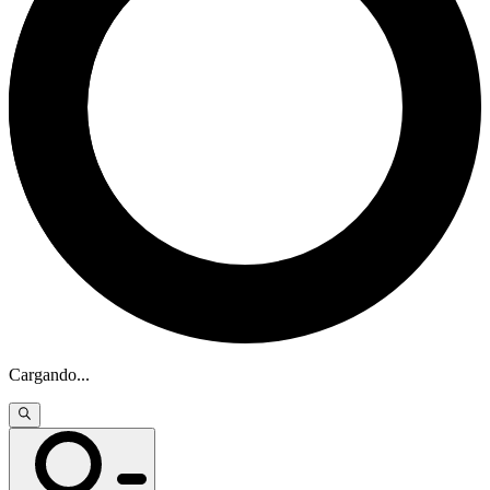
Cargando
...