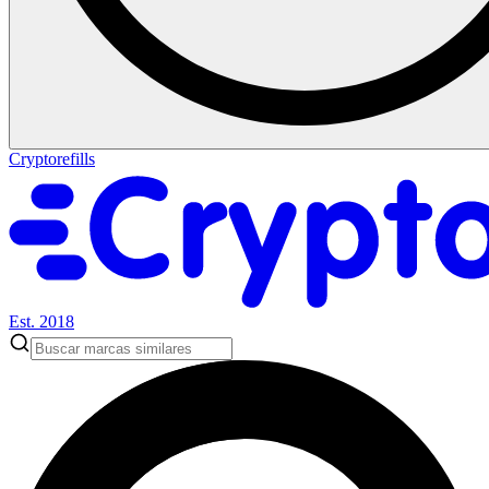
Cryptorefills
Est. 2018