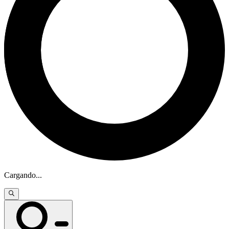
Cargando
...