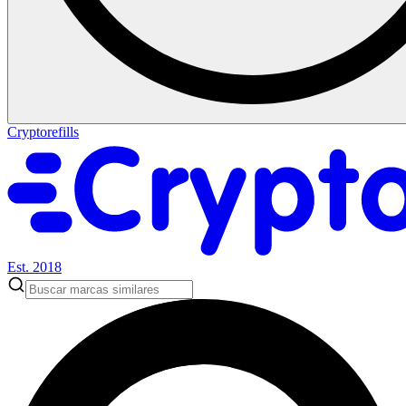
Cryptorefills
Est. 2018