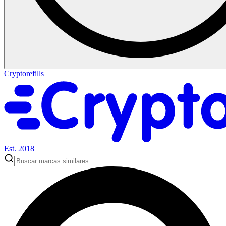
Cryptorefills
Est. 2018