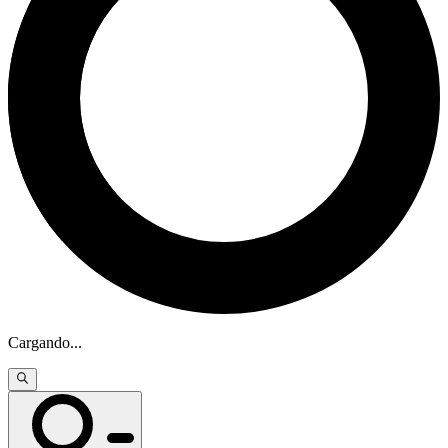
Cargando
...