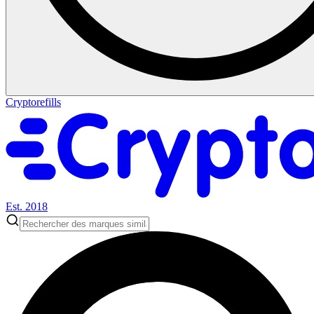
Cryptorefills
Est. 2018