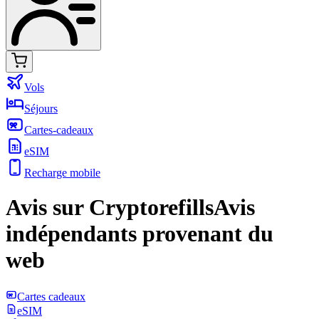
Vols
Séjours
Cartes-cadeaux
eSIM
Recharge mobile
Avis sur Cryptorefills
Avis
indépendants provenant du
web
Cartes cadeaux
eSIM