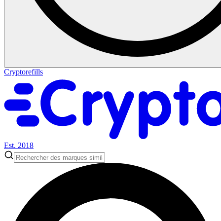
Cryptorefills
Est. 2018