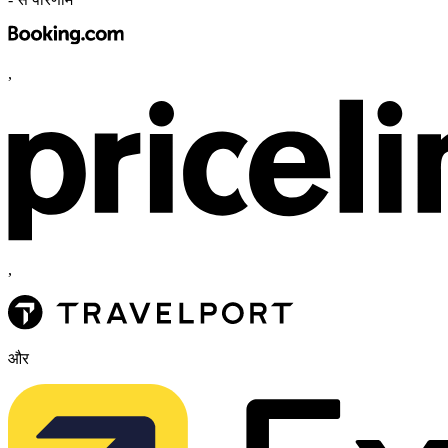
,
,
और