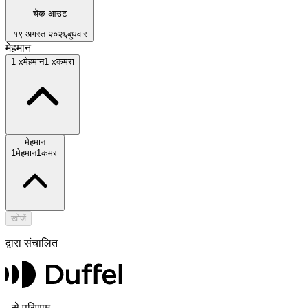
चेक आउट
१९ अगस्त २०२६
बुधवार
मेहमान
1
x
मेहमान
1
x
कमरा
मेहमान
1
मेहमान
1
कमरा
खोजें
द्वारा संचालित
-
से परिणाम