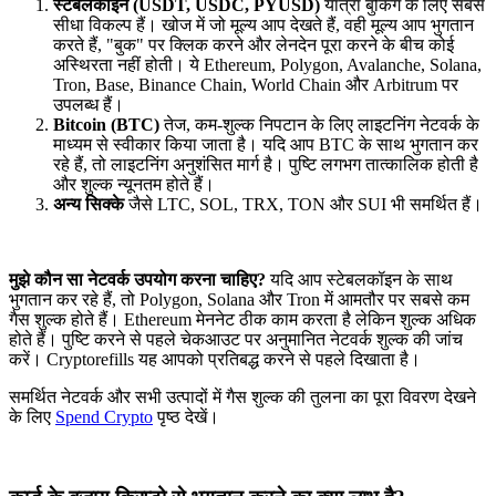
स्टेबलकॉइन (USDT, USDC, PYUSD)
यात्रा बुकिंग के लिए सबसे
सीधा विकल्प हैं। खोज में जो मूल्य आप देखते हैं, वही मूल्य आप भुगतान
करते हैं, "बुक" पर क्लिक करने और लेनदेन पूरा करने के बीच कोई
अस्थिरता नहीं होती। ये Ethereum, Polygon, Avalanche, Solana,
Tron, Base, Binance Chain, World Chain और Arbitrum पर
उपलब्ध हैं।
Bitcoin (BTC)
तेज, कम-शुल्क निपटान के लिए लाइटनिंग नेटवर्क के
माध्यम से स्वीकार किया जाता है। यदि आप BTC के साथ भुगतान कर
रहे हैं, तो लाइटनिंग अनुशंसित मार्ग है। पुष्टि लगभग तात्कालिक होती है
और शुल्क न्यूनतम होते हैं।
अन्य सिक्के
जैसे LTC, SOL, TRX, TON और SUI भी समर्थित हैं।
मुझे कौन सा नेटवर्क उपयोग करना चाहिए?
यदि आप स्टेबलकॉइन के साथ
भुगतान कर रहे हैं, तो Polygon, Solana और Tron में आमतौर पर सबसे कम
गैस शुल्क होते हैं। Ethereum मेननेट ठीक काम करता है लेकिन शुल्क अधिक
होते हैं। पुष्टि करने से पहले चेकआउट पर अनुमानित नेटवर्क शुल्क की जांच
करें। Cryptorefills यह आपको प्रतिबद्ध करने से पहले दिखाता है।
समर्थित नेटवर्क और सभी उत्पादों में गैस शुल्क की तुलना का पूरा विवरण देखने
के लिए
Spend Crypto
पृष्ठ देखें।