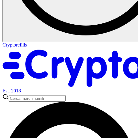
Cryptorefills
Est. 2018