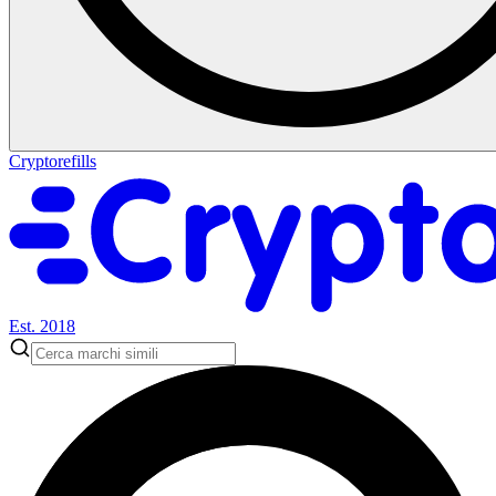
Cryptorefills
Est. 2018