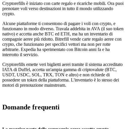
Cryptorefills è iniziato con carte regalo e ricariche mobili. Ora puoi
prenotare voli verso destinazioni in tutto il mondo utilizzando
crypto.
Alcune piattaforme ti consentono di pagare i voli con crypto, e
funzionano in modo diverso. Travala addebita in AVA (il suo token
nativo) e accetta anche BTC ed ETH, ma ha un inventario di
compagnie aeree più ridotto. Bitrefill vende carte regalo aeree con
crypto, che funzionano per specifici vettori ma non per rotte
arbitrarie. Expedia ha sperimentato con Bitcoin anni fa e ha
interrotto il servizio.
Cryptorefills emette veri biglietti aerei tramite il sistema accreditato
IATA di Duffel, accetta un'ampia gamma di criptovalute (BTC,
USDT, USDC, SOL, TRX, TON e altro) e non richiede di
possedere un token della piattaforma. L'inventario è lo stesso dei
motori di prenotazione mainstream.
Domande frequenti