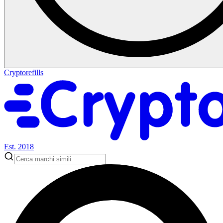
Cryptorefills
Est. 2018