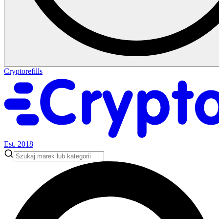
Cryptorefills
Est. 2018