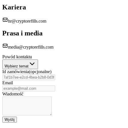
Kariera
hr@cryptorefills.com
Prasa i media
media@cryptorefills.com
Powód kontaktu
Wybierz temat
Id zamówienia
(
opcjonalne
)
Email
Wiadomość
Wyślij