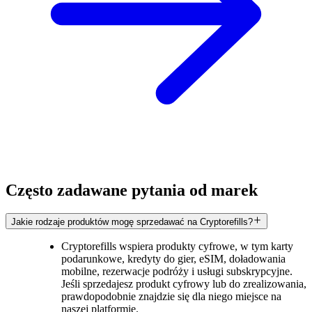
Często zadawane pytania od marek
Jakie rodzaje produktów mogę sprzedawać na Cryptorefills?
Cryptorefills wspiera produkty cyfrowe, w tym karty
podarunkowe, kredyty do gier, eSIM, doładowania
mobilne, rezerwacje podróży i usługi subskrypcyjne.
Jeśli sprzedajesz produkt cyfrowy lub do zrealizowania,
prawdopodobnie znajdzie się dla niego miejsce na
naszej platformie.