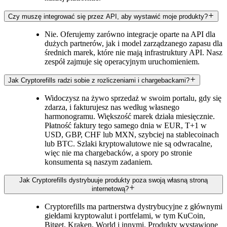
Czy muszę integrować się przez API, aby wystawić moje produkty?
Nie. Oferujemy zarówno integracje oparte na API dla
dużych partnerów, jak i model zarządzanego zapasu dla
średnich marek, które nie mają infrastruktury API. Nasz
zespół zajmuje się operacyjnym uruchomieniem.
Jak Cryptorefills radzi sobie z rozliczeniami i chargebackami?
Widoczysz na żywo sprzedaż w swoim portalu, gdy się
zdarza, i fakturujesz nas według własnego
harmonogramu. Większość marek działa miesięcznie.
Płatność faktury tego samego dnia w EUR, T+1 w
USD, GBP, CHF lub MXN, szybciej na stablecoinach
lub BTC. Szlaki kryptowalutowe nie są odwracalne,
więc nie ma chargebacków, a spory po stronie
konsumenta są naszym zadaniem.
Jak Cryptorefills dystrybuuje produkty poza swoją własną stroną
internetową?
Cryptorefills ma partnerstwa dystrybucyjne z głównymi
giełdami kryptowalut i portfelami, w tym KuCoin,
Bitget, Kraken, World i innymi. Produkty wystawione