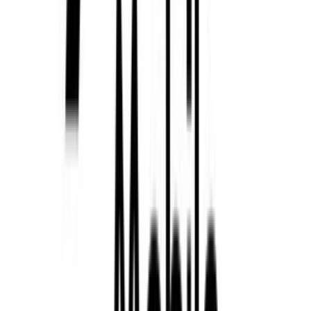
Ortel
Créditos
MTV Mobile
Créditos