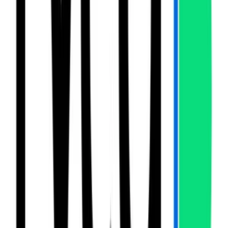
Otelo
Créditos
Lifecell PIN
Créditos