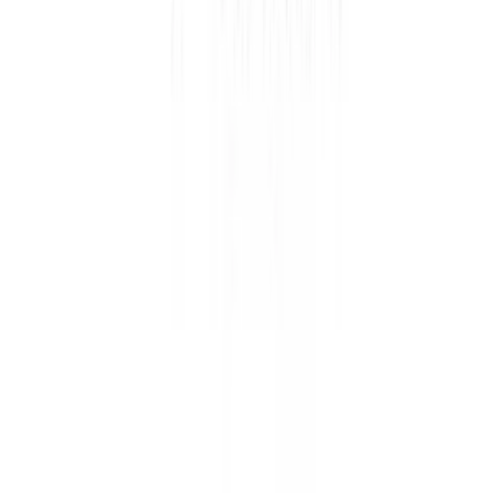
BILDmobil PIN
Créditos
Simyo
Créditos