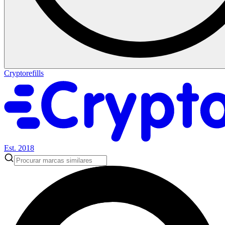
Cryptorefills
Est. 2018