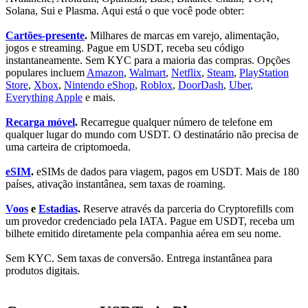
Solana, Sui e Plasma. Aqui está o que você pode obter:
Cartões-presente
.
Milhares de marcas em varejo, alimentação,
jogos e streaming. Pague em USDT, receba seu código
instantaneamente. Sem KYC para a maioria das compras. Opções
populares incluem
Amazon
,
Walmart
,
Netflix
,
Steam
,
PlayStation
Store
,
Xbox
,
Nintendo eShop
,
Roblox
,
DoorDash
,
Uber
,
Everything Apple
e mais.
Recarga móvel
.
Recarregue qualquer número de telefone em
qualquer lugar do mundo com USDT. O destinatário não precisa de
uma carteira de criptomoeda.
eSIM
.
eSIMs de dados para viagem, pagos em USDT. Mais de 180
países, ativação instantânea, sem taxas de roaming.
Voos
e
Estadias
.
Reserve através da parceria do Cryptorefills com
um provedor credenciado pela IATA. Pague em USDT, receba um
bilhete emitido diretamente pela companhia aérea em seu nome.
Sem KYC. Sem taxas de conversão. Entrega instantânea para
produtos digitais.