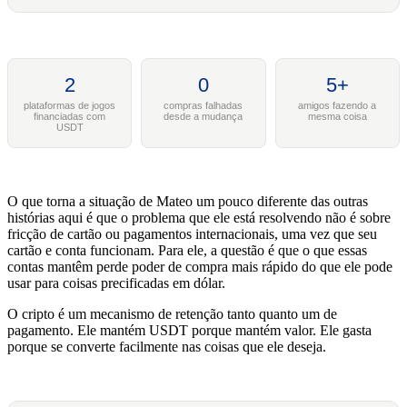
2
0
5+
plataformas de jogos
compras falhadas
amigos fazendo a
financiadas com
desde a mudança
mesma coisa
USDT
O que torna a situação de Mateo um pouco diferente das outras
histórias aqui é que o problema que ele está resolvendo não é sobre
fricção de cartão ou pagamentos internacionais, uma vez que seu
cartão e conta funcionam. Para ele, a questão é que o que essas
contas mantêm perde poder de compra mais rápido do que ele pode
usar para coisas precificadas em dólar.
O cripto é um mecanismo de retenção tanto quanto um de
pagamento. Ele mantém USDT porque mantém valor. Ele gasta
porque se converte facilmente nas coisas que ele deseja.