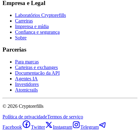
Empresa e Legal
Laboratórios Cryptorefills
Carreiras
Imprensa e mídia
Confiança e segurança
Sobre
Parcerias
Para marcas
Carteiras e exchanges
Documentação da API
Agentes IA
Investidores
Atomicrails
©
2026
Cryptorefills
Política de privacidade
Termos de serviço
Facebook
Twitter
Instagram
Telegram