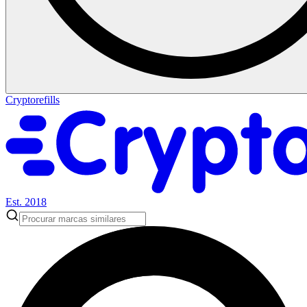
Cryptorefills
Est. 2018