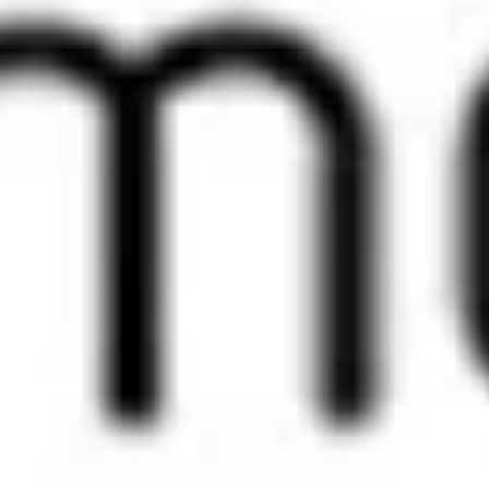
55.35 USDC
Punkte, die Sie verdienen
48
Zum korb
Jetzt kaufen