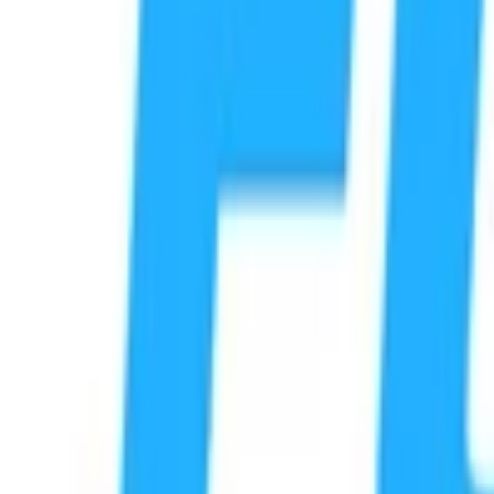
Flüge
Aufenthalte
Geschenkkarten
eSIM
Handyguthaben aufladen
Top-Produkte
Mobil aufladen & Daten
eSIM
Geschenkkarten
Spiele
Einzelhandel
Unterhaltung
Streaming
Elektronik
Bekleidung
E-Geld