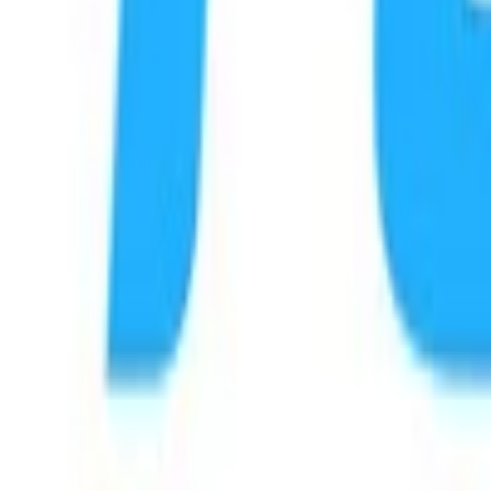
Handyguthaben aufladen — Do