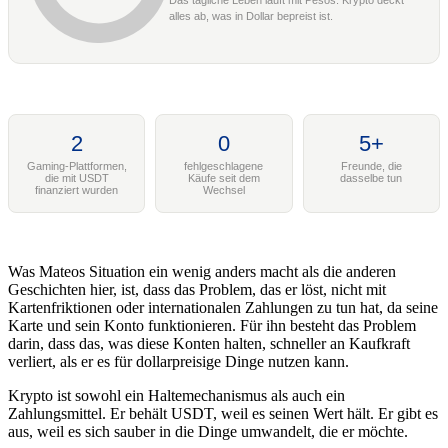
Das tägliche Leben läuft mit Pesos. Krypto deckt
alles ab, was in Dollar bepreist ist.
2
0
5+
Gaming-Plattformen,
fehlgeschlagene
Freunde, die
die mit USDT
Käufe seit dem
dasselbe tun
finanziert wurden
Wechsel
Was Mateos Situation ein wenig anders macht als die anderen
Geschichten hier, ist, dass das Problem, das er löst, nicht mit
Kartenfriktionen oder internationalen Zahlungen zu tun hat, da seine
Karte und sein Konto funktionieren. Für ihn besteht das Problem
darin, dass das, was diese Konten halten, schneller an Kaufkraft
verliert, als er es für dollarpreisige Dinge nutzen kann.
Krypto ist sowohl ein Haltemechanismus als auch ein
Zahlungsmittel. Er behält USDT, weil es seinen Wert hält. Er gibt es
aus, weil es sich sauber in die Dinge umwandelt, die er möchte.