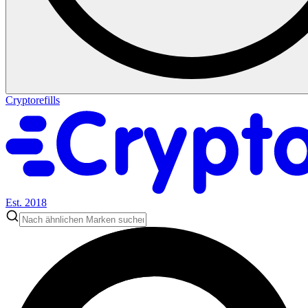
Cryptorefills
Est. 2018