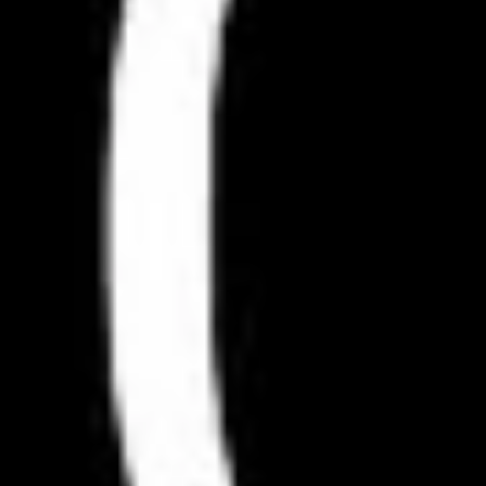
x
o-monnaies. Razer Gold est une option de paiement pour les jeux et se
clusives et des cadeaux, lorsque vous payez avec Razer Gold ! De plus, 
ntre du matériel Razer, des cartes cadeaux, des clés de jeu et plus enco