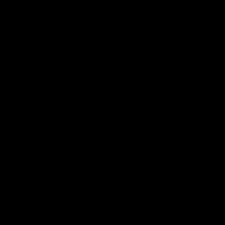
Cryptorefills