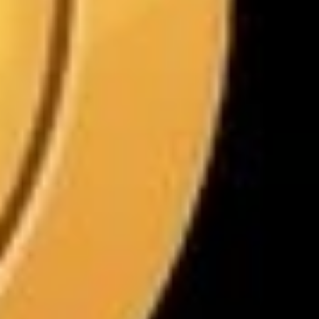
Vols
Séjours
Cartes-cadeaux
eSIM
Recharge mobile
Razer Gold EUR
cartes-cadeau
Achetez Razer Gold EUR cartes-cadeaux avec Bitcoin et d'autres crypt
3000 jeux et applications de divertissement, ainsi que des offres ex
points de récompense appelés Razer Silver qui peuvent être échangés co
d'utiliser Razer Gold.
Livraison instantanée
En ligne
&
en magasin
Échangeable