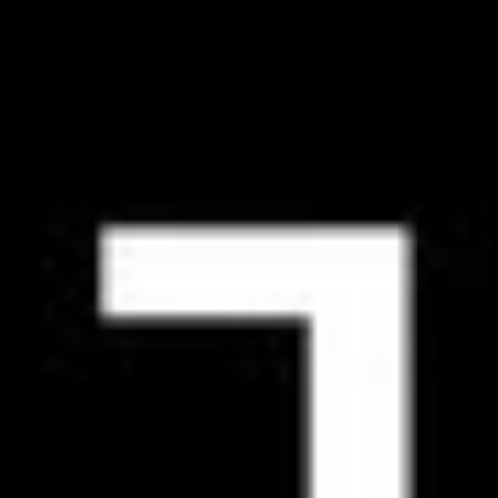
rvices de gaming, soutenue par Razer. Obtenez l'accès à plus de
pour chaque achat que vous effectuez avec Gold, vous gagnerez des
re. Visitez gold.razer.com pour voir tous les avantages et les façons