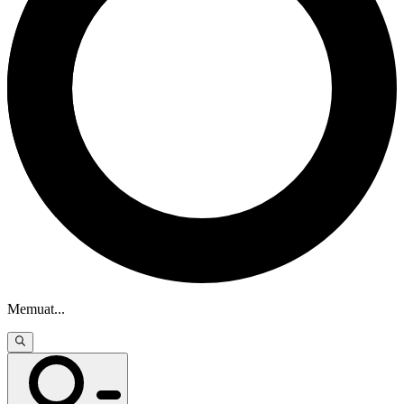
Memuat
...