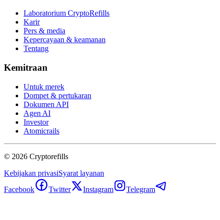
Laboratorium CryptoRefills
Karir
Pers & media
Kepercayaan & keamanan
Tentang
Kemitraan
Untuk merek
Dompet & pertukaran
Dokumen API
Agen AI
Investor
Atomicrails
©
2026
Cryptorefills
Kebijakan privasi
Syarat layanan
Facebook
Twitter
Instagram
Telegram