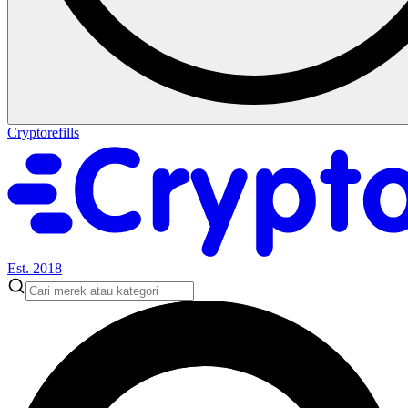
Cryptorefills
Est. 2018