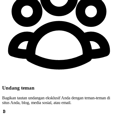
Undang teman
Bagikan tautan undangan eksklusif Anda dengan teman-teman di
situs Anda, blog, media sosial, atau email.