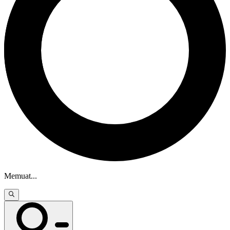
Memuat
...