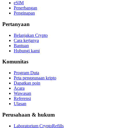
eSIM
Penerbangan
Penginapan
Pertanyaan
Belanjakan Crypto
Cara kerjanya
Bantuan
Hubungi kami
Komunitas
Program Duta
Peta penggunaan kripto
Dapatkan poin
Acara
Wawasan
Referensi
Ulasan
Perusahaan & hukum
Laboratorium CryptoRefills