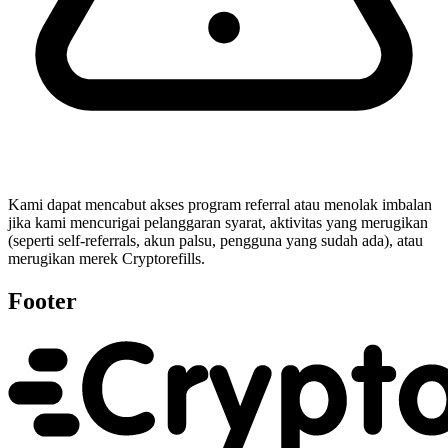
Kami dapat mencabut akses program referral atau menolak imbalan
jika kami mencurigai pelanggaran syarat, aktivitas yang merugikan
(seperti self-referrals, akun palsu, pengguna yang sudah ada), atau
merugikan merek Cryptorefills.
Footer