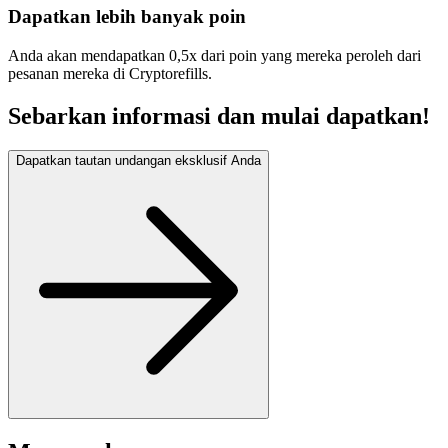
Dapatkan lebih banyak poin
Anda akan mendapatkan 0,5x dari poin yang mereka peroleh dari
pesanan mereka di Cryptorefills.
Sebarkan informasi dan mulai dapatkan!
Dapatkan tautan undangan eksklusif Anda