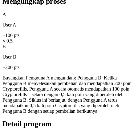
Mengungkap proses
A
User A
+100 pts
× 0.5
B
User B
+200 pts
Bayangkan Pengguna A mengundang Pengguna B. Ketika
Pengguna B menyelesaikan pembelian dan mendapatkan 200 poin
Cryptorefills, Pengguna A secara otomatis mendapatkan 100 poin
Cryptorefills—setara dengan 0,5 kali poin yang diperoleh oleh
Pengguna B. Siklus ini berlanjut, dengan Pengguna A terus
mendapatkan 0,5 kali poin Cryptorefills yang diperoleh oleh
Pengguna B dengan setiap pembelian berikutnya.
Detail program