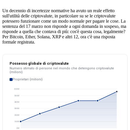
Un decennio di incertezze normative ha avuto un reale effetto
sull'utilità delle criptovalute, in particolare su se le criptovalute
potessero funzionare come un modo normale per pagare le cose. La
sentenza del 17 marzo non risponde a ogni domanda in sospeso, ma
risponde a quella che contava di più: cos'è questa cosa, legalmente?
Per Bitcoin, Ether, Solana, XRP e altri 12, ora c'è una risposta
formale registrata.
Possesso globale di criptovalute
Numero stimato di persone nel mondo che detengono criptovalute
(milioni)
Proprietari (milioni)
600M
500M
400M
300M
200M
100M
0M