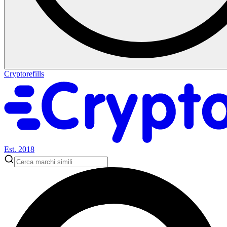
Cryptorefills
Est. 2018