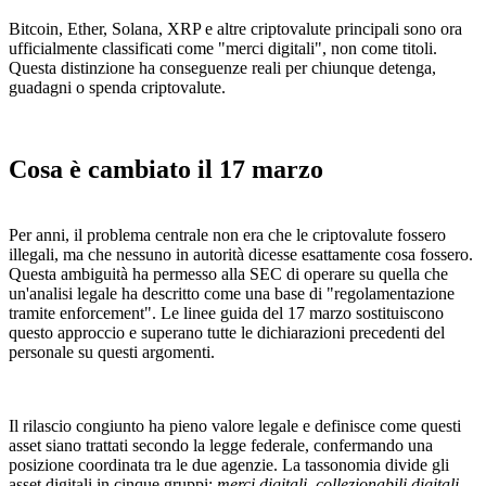
Bitcoin, Ether, Solana, XRP e altre criptovalute principali sono ora
ufficialmente classificati come "merci digitali", non come titoli.
Questa distinzione ha conseguenze reali per chiunque detenga,
guadagni o spenda criptovalute.
Cosa è cambiato il 17 marzo
Per anni, il problema centrale non era che le criptovalute fossero
illegali, ma che nessuno in autorità dicesse esattamente cosa fossero.
Questa ambiguità ha permesso alla SEC di operare su quella che
un'analisi legale ha descritto come una base di "regolamentazione
tramite enforcement". Le linee guida del 17 marzo sostituiscono
questo approccio e superano tutte le dichiarazioni precedenti del
personale su questi argomenti.
Il rilascio congiunto ha pieno valore legale e definisce come questi
asset siano trattati secondo la legge federale, confermando una
posizione coordinata tra le due agenzie. La tassonomia divide gli
asset digitali in cinque gruppi:
merci digitali, collezionabili digitali,