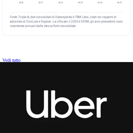
2020
2021
2022
2023
2024
2025
Fonte: Triple-A, dati consolidati di Datareportal e TRM Labs, citati nei rapporti di
adozione di CoinLaw e Digiexe. La cifra per il 2025 è 559M; gli anni precedenti sono
istantanee annuali dalle stesse fonti consolidate.